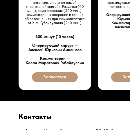
интенсив, он станет вашей
практикующим
«настольной книгой». Разметка (40
челюстно-л
мин.), сама операция (300 мин.),
комментарии к операции и лекция
Оперирующий 
об осложнениях при маммопластике
Юрьеви
от Х.М. Губайдуллина (240 мин.)
Комментар
Алексан
600 минут (10 часов)
Оперирующий хирург —
Алексей Юрьевич Анисимов
Комментарии —
Хасан Маратович Губайдуллин
Записаться
Зап
Контакты