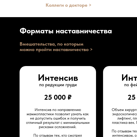
Коллеги о докторе >
Форматы наставничества
Вмешательства, по которым
можно пройти наставничество >
Интенсив
Инт
по редукции груди
по фе
25 000 ₽
25
Интенсив по направлению
Объем хирург
маммопластики позволит узнать как
эндоскопичес
не допустить ошибок и получить
лифтинг, п
отличный результат с минимальными
пластика век.
рисками осложнений.
По отзывам тех
По отзывам тех, кто смотрел
интенсивом, 